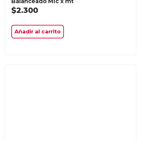
Balanceado Mic x mt
$
2.300
Añadir al carrito