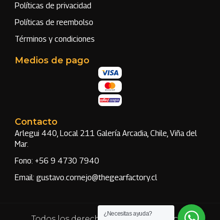
Políticas de privacidad
Políticas de reembolso
Términos y condiciones
Medios de pago
Contacto
Arlegui 440, Local 211 Galería Arcadia, Chile, Viña del
Mar.
Fono: +56 9 4730 7940
Email: gustavo.cornejo@thegearfactory.cl
¿Necesitas ayuda?
Todos los derechos reservados | Hecho