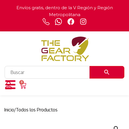
Envíos gratis, dentro de la V Región y Región
Metropolitana
0
Inicio
/
Todos los Productos