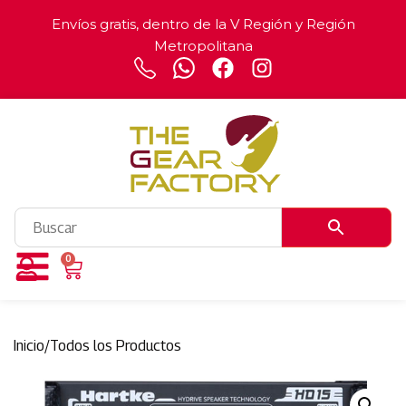
Envíos gratis, dentro de la V Región y Región
Metropolitana
0
Inicio
/
Todos los Productos