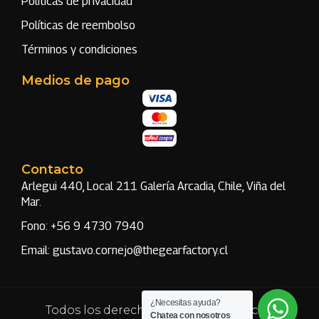
Políticas de privacidad
Políticas de reembolso
Términos y condiciones
Medios de pago
Contacto
Arlegui 440, Local 211 Galería Arcadia, Chile, Viña del
Mar.
Fono: +56 9 4730 7940
Email: gustavo.cornejo@thegearfactory.cl
¿Necesitas ayuda?
Todos los derechos reservados | Hecho
Chatea con nosotros