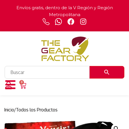
Envíos gratis, dentro de la V Región y Región
Metropolitana
0
Inicio
/
Todos los Productos