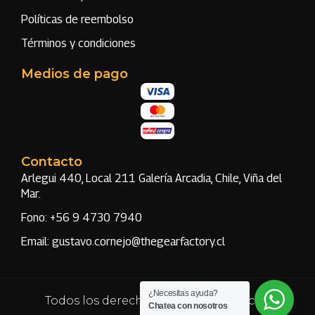
Políticas de reembolso
Términos y condiciones
Medios de pago
Contacto
Arlegui 440, Local 211 Galería Arcadia, Chile, Viña del
Mar.
Fono: +56 9 4730 7940
Email: gustavo.cornejo@thegearfactory.cl
¿Necesitas ayuda?
Todos los derechos reservados | Hecho
Chatea con nosotros