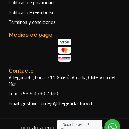
Políticas de privacidad
Políticas de reembolso
Términos y condiciones
Medios de pago
Contacto
Arlegui 440, Local 211 Galería Arcadia, Chile, Viña del
Mar.
Fono: +56 9 4730 7940
Email: gustavo.cornejo@thegearfactory.cl
¿Necesitas ayuda?
Todos los derechos reservados | Hecho