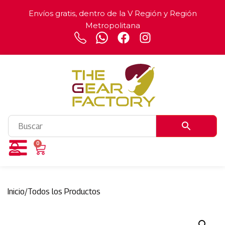
Envíos gratis, dentro de la V Región y Región
Metropolitana
0
Inicio
/
Todos los Productos