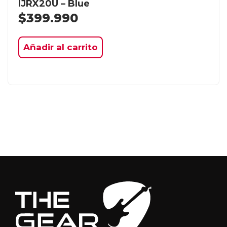
IJRX20U – Blue
$
399.990
Añadir al carrito