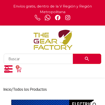
Envíos gratis, dentro de la V Región y Región
Metropolitana
0
Inicio
/
Todos los Productos