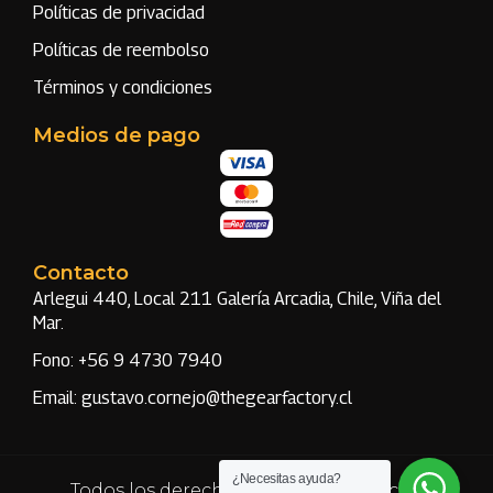
Políticas de privacidad
Políticas de reembolso
Términos y condiciones
Medios de pago
Contacto
Arlegui 440, Local 211 Galería Arcadia, Chile, Viña del
Mar.
Fono: +56 9 4730 7940
Email: gustavo.cornejo@thegearfactory.cl
¿Necesitas ayuda?
Todos los derechos reservados | Hecho