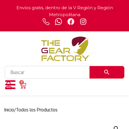
Envíos gratis, dentro de la V Región y Región
Metropolitana
0
Inicio
/
Todos los Productos