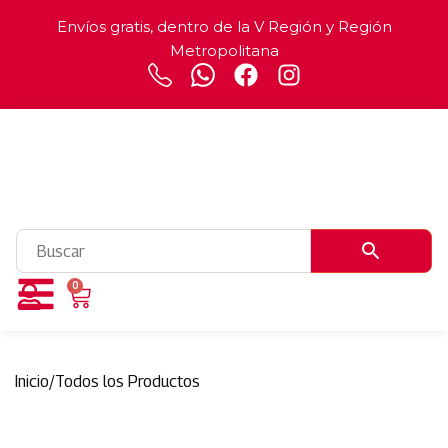
Envíos gratis, dentro de la V Región y Región
Metropolitana
0
Inicio
/
Todos los Productos