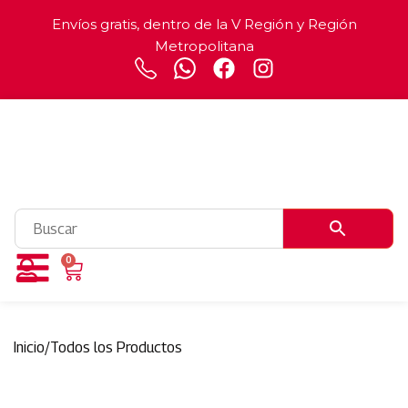
Envíos gratis, dentro de la V Región y Región
Metropolitana
0
Inicio
/
Todos los Productos