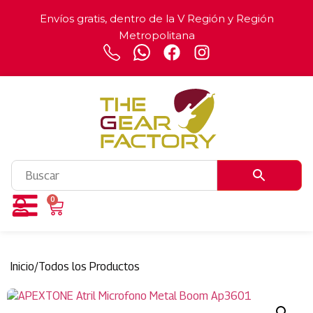
Envíos gratis, dentro de la V Región y Región
Metropolitana
0
Inicio
/
Todos los Productos