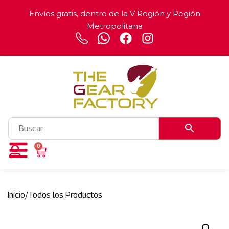
Envíos gratis, dentro de la V Región y Región
Metropolitana
0
Inicio
/
Todos los Productos