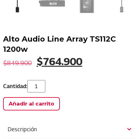
Alto Audio Line Array TS112C
1200w
$
764.900
$
849.900
Añadir al carrito
Descripción