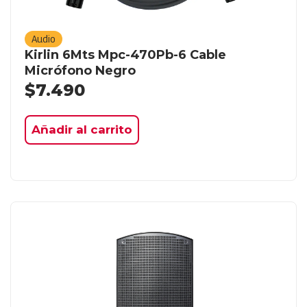
Audio
Kirlin 6Mts Mpc-470Pb-6 Cable
Micrófono Negro
$
7.490
Añadir al carrito