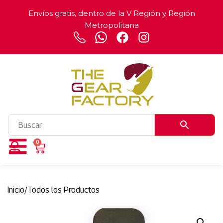
Envíos gratis, dentro de la V Región y Región
Metropolitana
0
Inicio
/
Todos los Productos