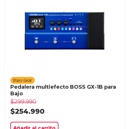
Bass Gear
Pedalera multiefecto BOSS GX-1B para
Bajo
$
299.990
$
254.990
Añadir al carrito