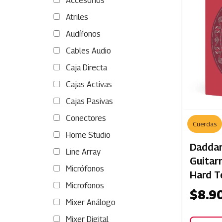
Accesorios
Atriles
Audífonos
Cables Audio
Caja Directa
Cajas Activas
Cajas Pasivas
Conectores
Cuerdas
Home Studio
Daddar
Line Array
Guitar
Micrófonos
Hard T
Microfonos
$
8.9
Mixer Análogo
Mixer Digital