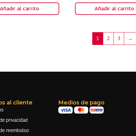
Añadir al carrito
Añadir al carrito
1
2
3
→
os al cliente
Medios de pago
os
 de privacidad
s de reembolso