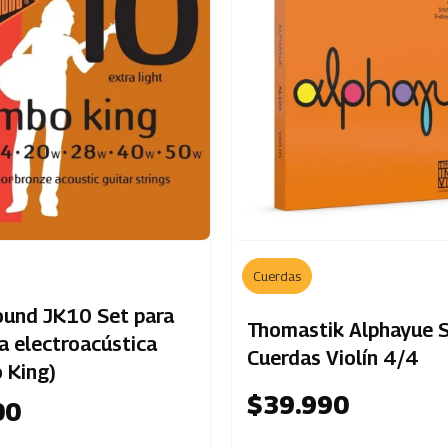
Cuerdas
und JK10 Set para
Thomastik Alphayue 
a electroacústica
Cuerdas Violín 4/4
 King)
$
39.990
00