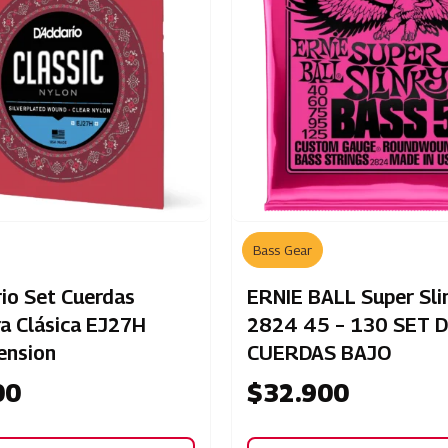
Bass Gear
io Set Cuerdas
ERNIE BALL Super Sli
ra Clásica EJ27H
2824 45 – 130 SET 
ension
CUERDAS BAJO
00
$
32.900