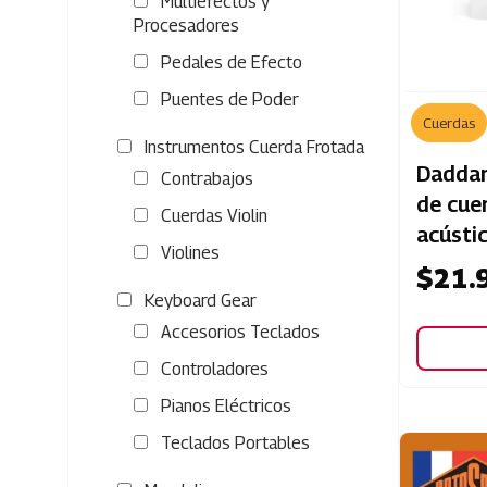
Multiefectos y
Procesadores
Pedales de Efecto
Puentes de Poder
Cuerdas
Instrumentos Cuerda Frotada
Dadda
Contrabajos
de cue
Cuerdas Violin
acústi
Violines
$
21.
Keyboard Gear
Accesorios Teclados
Controladores
Pianos Eléctricos
Teclados Portables