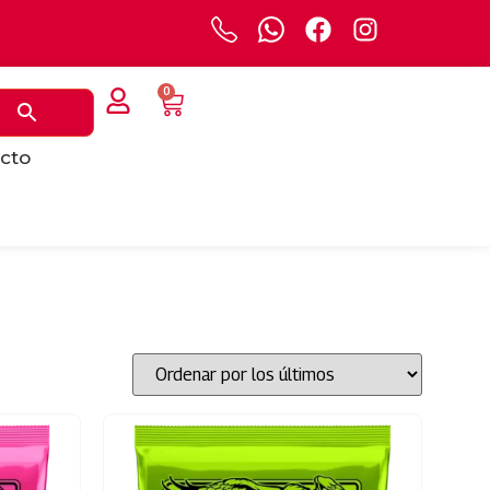
0
cto