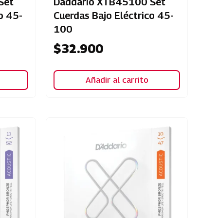
Set
Daddario XTB45100 Set
o 45-
Cuerdas Bajo Eléctrico 45-
100
$
32.900
Añadir al carrito