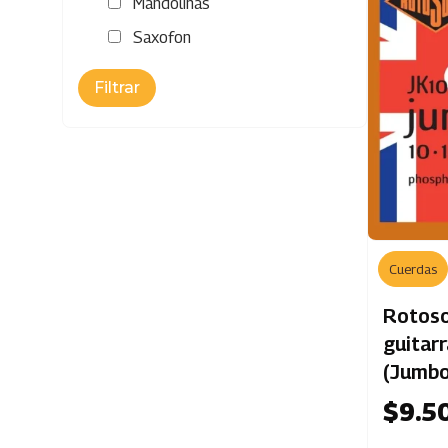
Mandolinas
Saxofon
Cuerdas
Rotoso
guitarr
(Jumbo
$
9.5