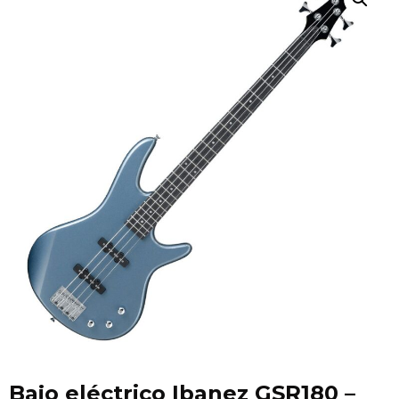
Bajo eléctrico Ibanez GSR180 –