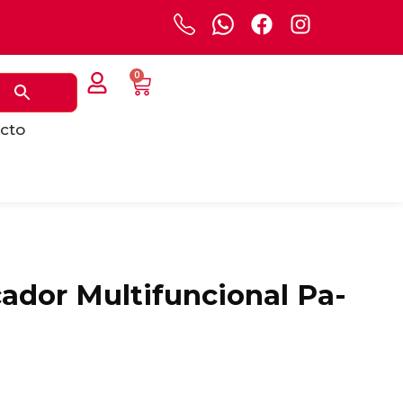
0
cto
ador Multifuncional Pa-