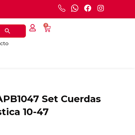
0
cto
APB1047 Set Cuerdas
tica 10-47