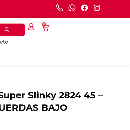
0
cto
uper Slinky 2824 45 –
CUERDAS BAJO