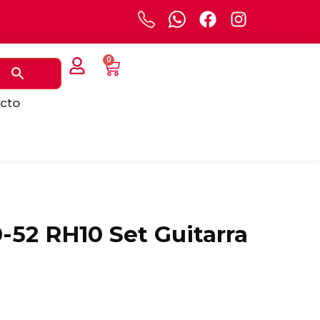
0
cto
-52 RH10 Set Guitarra