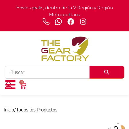
Envíos gratis, dentro de la V Región y Región
Metropolitana
0
Inicio
/
Todos los Productos