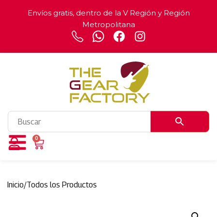
Envíos gratis, dentro de la V Región y Región
Metropolitana
0
Inicio
/
Todos los Productos