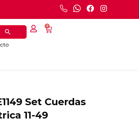
0
cto
1149 Set Cuerdas
trica 11-49