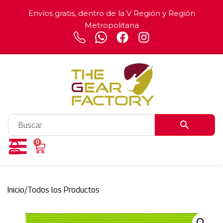
Envíos gratis, dentro de la V Región y Región
Metropolitana
0
Inicio
/
Todos los Productos