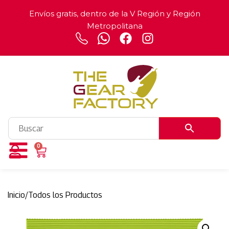
Envíos gratis, dentro de la V Región y Región
Metropolitana
0
Inicio
/
Todos los Productos