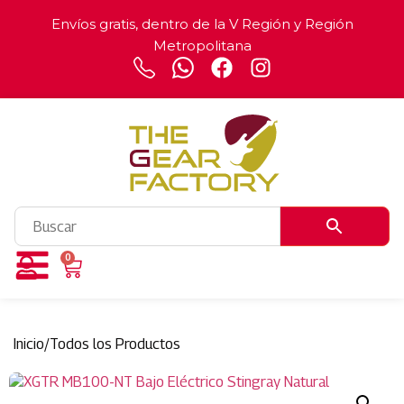
Envíos gratis, dentro de la V Región y Región
Metropolitana
0
Inicio
/
Todos los Productos