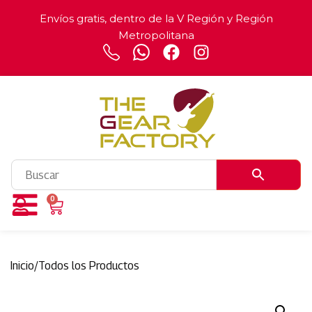
Envíos gratis, dentro de la V Región y Región
Metropolitana
0
Inicio
/
Todos los Productos